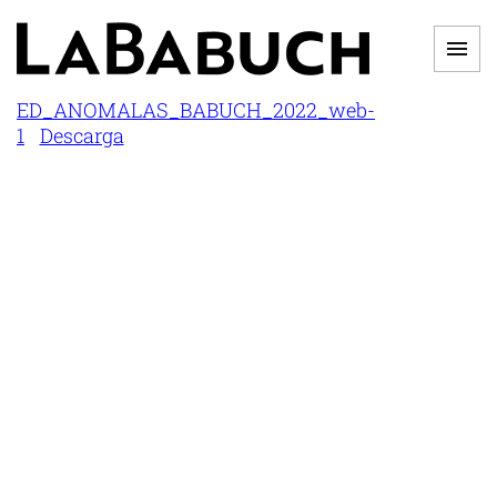
Saltar
al
Men
contenido
LA
ED_ANOMALAS_BABUCH_2022_web-
1
Descarga
BABUCH