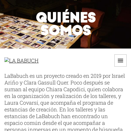
Saltar
al
QUIÉNES
contenido
SOMOS
Men
LA
LaBabuch es un proyecto creado en 2019 por Israel
Ariño y Clara Gassull Quer. Poco después se
BABUCH
suman al equipo Chiara Capodici, quien colabora
en la organización y realización de los talleres, y
Laura Covarsí, que acompaña el programa de
estancias de creación. En los talleres y las
estancias de LaBabuch han encontrado un
espacio común desde el que acompañar a
personas inmersas en un momento de búsqueda